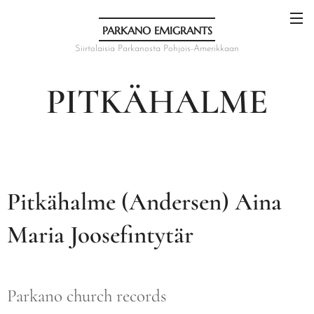
PARKANO EMIGRANTS
Siirtolaisia Parkanosta Pohjois-Amerikkaan
PITKÄHALME
Pitkähalme (Andersen) Aina
Maria Joosefintytär
Parkano church records